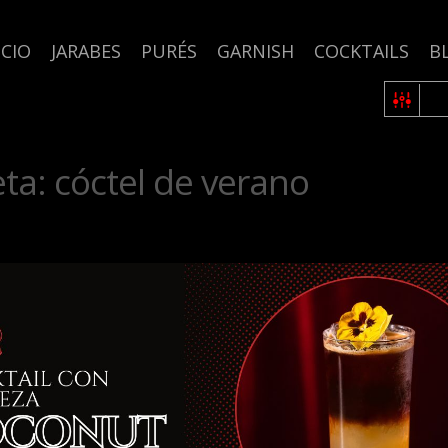
ICIO
JARABES
PURÉS
GARNISH
COCKTAILS
B
eta:
cóctel de verano