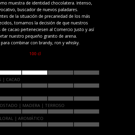
o muestra de identidad chocolatera. Intenso,
vocativo, buscador de nuevos paladares.
ntes de la situación de precariedad de los más
ecidos, tomamos la decisión de que nuestros
 de cacao perteneciesen al Comercio Justo y así
rtar nuestro pequeño granito de arena.
l para combinar con brandy, ron y whisky.
100 cl
S
CACAO
OSTADO
MADERA
TERROSO
LORAL
AROMÁTICO