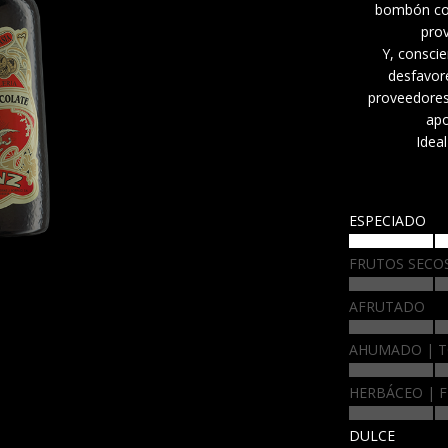
bombón com
pro
Y, conscie
desfavor
proveedores
apo
Idea
ESPECIADO
FRUTOS SECO
AFRUTADO
AHUMADO
T
HERBÁCEO
F
DULCE